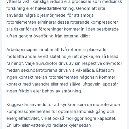
yttersta vikt i känsliga industriella processer som medicinsk
forskning eller halvledartillverkning. Genom att inte
använda några oljesmörjmedel för att smörja
rotorelementen eliminerar dessa roterande kompressorer
alla risker för att föroreningar kommer in i den bearbetade
luften genom överföring från externa källor.
Arbetsprincipen innebär att två rotorer är placerade i
motsatta ändar av ett slutet hölje i ett stycke, en så kallad
"air end". Varje huvudrotor drivs av sin respektive drivmotor
medan sekundärrotorerna drivs via växellåda. Eftersom
ingen kontakt mellan rotorelementen någonsin kommer i
kontakt med varandra eller med själva luftgaveln, uppstår
ingen friktion eller behov av smörjning.
Kuggväxlar används för att synkronisera de motroterande
kompressorelementen för optimal harmonisk gång och
energieffektivitet, vilket också möjliggör högre kapacitet.
En luft- eller vattenkyld radiator kyler sedan