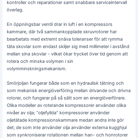
kontroller och reparationer samt snabbare serviceintervall
överlag.
En öppningsbar ventil drar in luft i en kompressors
kammare, där två sammankopplade skruvrotorer har
bearbetats med extremt snäva toleranser för att rymma
täta skovlar som endast skiljer sig med millimeter i avstånd
mellan sina skovlar - vilket ökar trycket över tid genom att
rotera och minska volymen i sin
volymminskningsmekanism.
Smörjoljan fungerar både som en hydraulisk tätning och
som mekanisk energiöverföring mellan drivande och drivna
rotorer, och fungerar på så sätt som en energiöverförare.
Olika modeller av roterande kompressorer använder olika
nivåer av olja; "oljefyllda" kompressorer använder
oljetätade kompressionskammare medan andra inte gör
det; de som inte använder olja använder externa kugghjul
som synkroniserar rotationen mellan han- och honrotorer