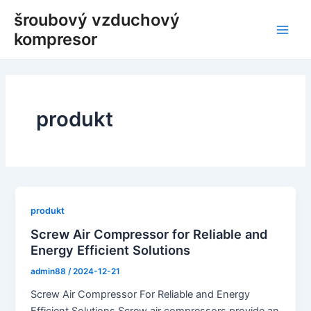
Přeskočit
šroubový vzduchový
na
kompresor
Hlav
obsah
nabí
produkt
produkt
Screw Air Compressor for Reliable and
Energy Efficient Solutions
admin88
/
2024-12-21
Screw Air Compressor For Reliable and Energy