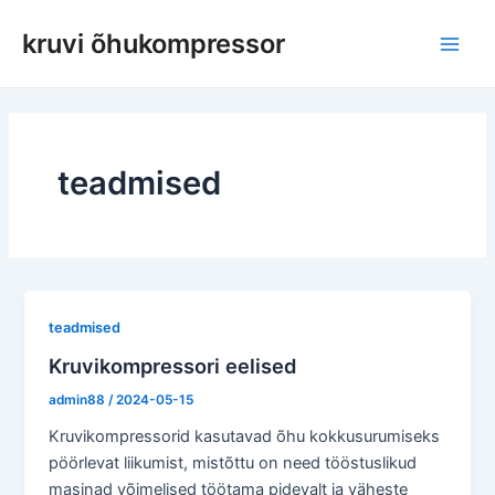
Skip
kruvi õhukompressor
to
Pea
content
teadmised
teadmised
Kruvikompressori eelised
admin88
/
2024-05-15
Kruvikompressorid kasutavad õhu kokkusurumiseks
pöörlevat liikumist, mistõttu on need tööstuslikud
masinad võimelised töötama pidevalt ja väheste