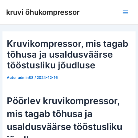
Skip
kruvi õhukompressor
to
Pea
content
Kruvikompressor, mis tagab
tõhusa ja usaldusväärse
tööstusliku jõudluse
Autor
admin88
/
2024-12-16
Pöörlev kruvikompressor,
mis tagab tõhusa ja
usaldusväärse tööstusliku