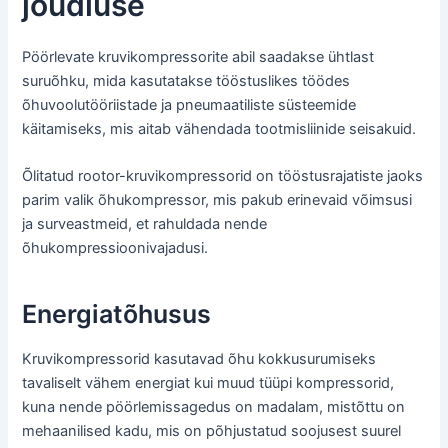
jõudluse
Pöörlevate kruvikompressorite abil saadakse ühtlast
suruõhku, mida kasutatakse tööstuslikes töödes
õhuvoolutööriistade ja pneumaatiliste süsteemide
käitamiseks, mis aitab vähendada tootmisliinide seisakuid.
Õlitatud rootor-kruvikompressorid on tööstusrajatiste jaoks
parim valik õhukompressor, mis pakub erinevaid võimsusi
ja surveastmeid, et rahuldada nende
õhukompressioonivajadusi.
Energiatõhusus
Kruvikompressorid kasutavad õhu kokkusurumiseks
tavaliselt vähem energiat kui muud tüüpi kompressorid,
kuna nende pöörlemissagedus on madalam, mistõttu on
mehaanilised kadu, mis on põhjustatud soojusest suurel