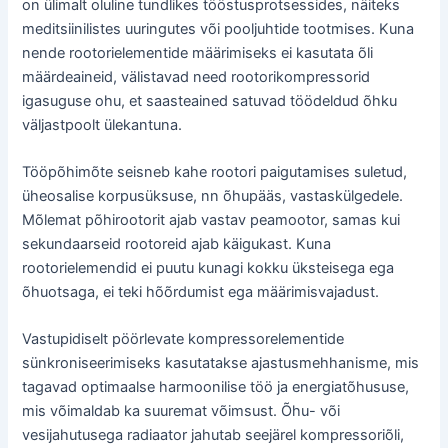
on ülimalt oluline tundlikes tööstusprotsessides, näiteks
meditsiinilistes uuringutes või pooljuhtide tootmises. Kuna
nende rootorielementide määrimiseks ei kasutata õli
määrdeaineid, välistavad need rootorikompressorid
igasuguse ohu, et saasteained satuvad töödeldud õhku
väljastpoolt ülekantuna.
Tööpõhimõte seisneb kahe rootori paigutamises suletud,
üheosalise korpusüksuse, nn õhupääs, vastaskülgedele.
Mõlemat põhirootorit ajab vastav peamootor, samas kui
sekundaarseid rootoreid ajab käigukast. Kuna
rootorielemendid ei puutu kunagi kokku üksteisega ega
õhuotsaga, ei teki hõõrdumist ega määrimisvajadust.
Vastupidiselt pöörlevate kompressorelementide
sünkroniseerimiseks kasutatakse ajastusmehhanisme, mis
tagavad optimaalse harmoonilise töö ja energiatõhususe,
mis võimaldab ka suuremat võimsust. Õhu- või
vesijahutusega radiaator jahutab seejärel kompressoriõli,