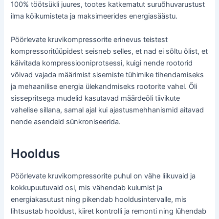
100% töötsükli juures, tootes katkematut suruõhuvarustust
ilma kõikumisteta ja maksimeerides energiasäästu.
Pöörlevate kruvikompressorite erinevus teistest
kompressoritüüpidest seisneb selles, et nad ei sõltu õlist, et
käivitada kompressiooniprotsessi, kuigi nende rootorid
võivad vajada määrimist sisemiste tühimike tihendamiseks
ja mehaanilise energia ülekandmiseks rootorite vahel. Õli
sissepritsega mudelid kasutavad määrdeõli tiivikute
vahelise sillana, samal ajal kui ajastusmehhanismid aitavad
nende asendeid sünkroniseerida.
Hooldus
Pöörlevate kruvikompressorite puhul on vähe liikuvaid ja
kokkupuutuvaid osi, mis vähendab kulumist ja
energiakasutust ning pikendab hooldusintervalle, mis
lihtsustab hooldust, kiiret kontrolli ja remonti ning lühendab