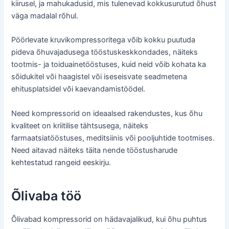
kiirusel, ja mahukadusid, mis tulenevad kokkusurutud õhust
väga madalal rõhul.
Pöörlevate kruvikompressoritega võib kokku puutuda
pideva õhuvajadusega tööstuskeskkondades, näiteks
tootmis- ja toiduainetööstuses, kuid neid võib kohata ka
sõidukitel või haagistel või iseseisvate seadmetena
ehitusplatsidel või kaevandamistöödel.
Need kompressorid on ideaalsed rakendustes, kus õhu
kvaliteet on kriitilise tähtsusega, näiteks
farmaatsiatööstuses, meditsiinis või pooljuhtide tootmises.
Need aitavad näiteks täita nende tööstusharude
kehtestatud rangeid eeskirju.
Õlivaba töö
Õlivabad kompressorid on hädavajalikud, kui õhu puhtus