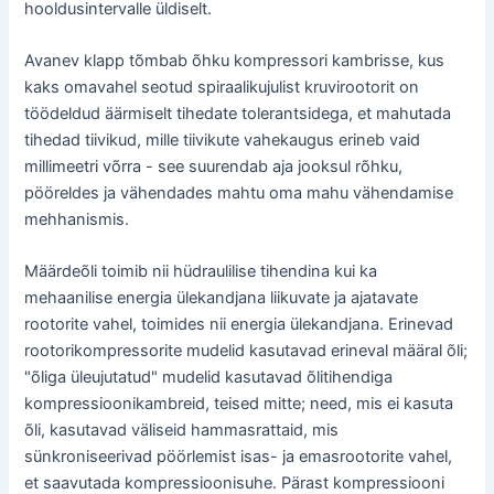
hooldusintervalle üldiselt.
Avanev klapp tõmbab õhku kompressori kambrisse, kus
kaks omavahel seotud spiraalikujulist kruvirootorit on
töödeldud äärmiselt tihedate tolerantsidega, et mahutada
tihedad tiivikud, mille tiivikute vahekaugus erineb vaid
millimeetri võrra - see suurendab aja jooksul rõhku,
pööreldes ja vähendades mahtu oma mahu vähendamise
mehhanismis.
Määrdeõli toimib nii hüdraulilise tihendina kui ka
mehaanilise energia ülekandjana liikuvate ja ajatavate
rootorite vahel, toimides nii energia ülekandjana. Erinevad
rootorikompressorite mudelid kasutavad erineval määral õli;
"õliga üleujutatud" mudelid kasutavad õlitihendiga
kompressioonikambreid, teised mitte; need, mis ei kasuta
õli, kasutavad väliseid hammasrattaid, mis
sünkroniseerivad pöörlemist isas- ja emasrootorite vahel,
et saavutada kompressioonisuhe. Pärast kompressiooni