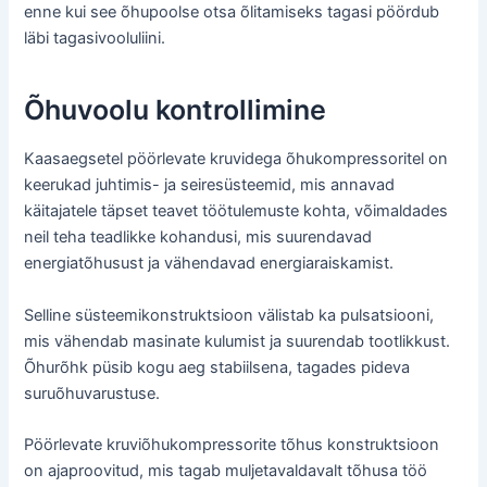
enne kui see õhupoolse otsa õlitamiseks tagasi pöördub
läbi tagasivooluliini.
Õhuvoolu kontrollimine
Kaasaegsetel pöörlevate kruvidega õhukompressoritel on
keerukad juhtimis- ja seiresüsteemid, mis annavad
käitajatele täpset teavet töötulemuste kohta, võimaldades
neil teha teadlikke kohandusi, mis suurendavad
energiatõhusust ja vähendavad energiaraiskamist.
Selline süsteemikonstruktsioon välistab ka pulsatsiooni,
mis vähendab masinate kulumist ja suurendab tootlikkust.
Õhurõhk püsib kogu aeg stabiilsena, tagades pideva
suruõhuvarustuse.
Pöörlevate kruviõhukompressorite tõhus konstruktsioon
on ajaproovitud, mis tagab muljetavaldavalt tõhusa töö