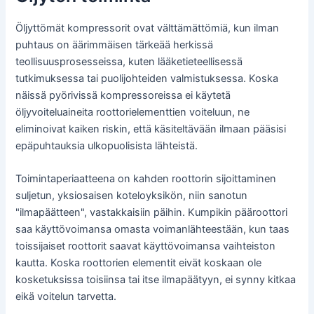
Öljyttömät kompressorit ovat välttämättömiä, kun ilman
puhtaus on äärimmäisen tärkeää herkissä
teollisuusprosesseissa, kuten lääketieteellisessä
tutkimuksessa tai puolijohteiden valmistuksessa. Koska
näissä pyörivissä kompressoreissa ei käytetä
öljyvoiteluaineita roottorielementtien voiteluun, ne
eliminoivat kaiken riskin, että käsiteltävään ilmaan pääsisi
epäpuhtauksia ulkopuolisista lähteistä.
Toimintaperiaatteena on kahden roottorin sijoittaminen
suljetun, yksiosaisen koteloyksikön, niin sanotun
"ilmapäätteen", vastakkaisiin päihin. Kumpikin pääroottori
saa käyttövoimansa omasta voimanlähteestään, kun taas
toissijaiset roottorit saavat käyttövoimansa vaihteiston
kautta. Koska roottorien elementit eivät koskaan ole
kosketuksissa toisiinsa tai itse ilmapäätyyn, ei synny kitkaa
eikä voitelun tarvetta.