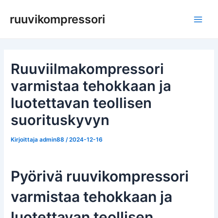
Siirry
ruuvikompressori
sisältöön
Pääv
Ruuviilmakompressori
varmistaa tehokkaan ja
luotettavan teollisen
suorituskyvyn
Kirjoittaja
admin88
/
2024-12-16
Pyörivä ruuvikompressori
varmistaa tehokkaan ja
luotettavan teollisen