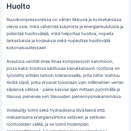
Huolto
Ruuvikompressoreissa on vähän liikkuvia ja kosketuksissa
olevia osia, mikä vähentää kulumista ja energiankulutusta ja
pidentää huoltovälejä, mikä helpottaa huoltoa, nopeita
tarkastuksia ja korjauksia sekä nopeuttaa huoltoväliä
kokonaisuudessaan.
Avautuva venttiili imee ilmaa kompressorin kammioon,
jossa kaksi toisiinsa lukittuvaa kierukkaruuvin roottoria on
työstetty erittäin tarkoin toleransseilla, jotta niihin mahtuu
tiiviitä siipiä, jotka eroavat toisistaan vain millimetrien verran
siipiensä välissä - paine kasvaa ajan mittaan pyörimällä ja
tilavuus pienenee sen tilavuuden pienennysmekanismissa.
Voiteluöljy toimii sekä hydraulisena tiivisteenä että
mekaanisena energiansiirtona vetävien ja vetävien
roottoreiden välillä, ja se toimii molempien