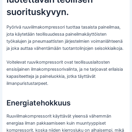
suorituskyvyn.
Pyörivä ruuviilmakompressori tuottaa tasaista paineilmaa,
jota käytetään teollisuudessa paineilmakäyttöisten
työkalujen ja pneumaattisten järjestelmien voimanlähteenä
ja joka auttaa vähentämään tuotantolinjojen seisokkiaikoja.
Voitelevat ruuvikompressorit ovat teollisuuslaitosten
ensisijainen ilmakompressorivalinta, ja ne tarjoavat erilaisia
kapasiteetteja ja paineluokkia, jotka täyttävät
ilmanpuristustarpeet.
Energiatehokkuus
Ruuviilmakompressorit käyttävät yleensä vähemmän
energiaa ilman pakkaamiseen kuin muuntyyppiset
kompressorit, koska niiden kierrosluku on alhaisempi, mikä