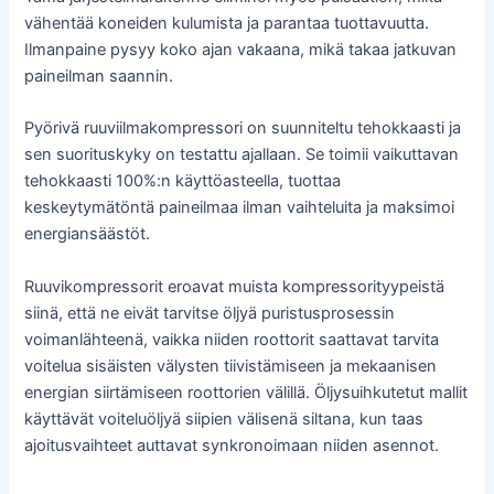
vähentää koneiden kulumista ja parantaa tuottavuutta.
Ilmanpaine pysyy koko ajan vakaana, mikä takaa jatkuvan
paineilman saannin.
Pyörivä ruuviilmakompressori on suunniteltu tehokkaasti ja
sen suorituskyky on testattu ajallaan. Se toimii vaikuttavan
tehokkaasti 100%:n käyttöasteella, tuottaa
keskeytymätöntä paineilmaa ilman vaihteluita ja maksimoi
energiansäästöt.
Ruuvikompressorit eroavat muista kompressorityypeistä
siinä, että ne eivät tarvitse öljyä puristusprosessin
voimanlähteenä, vaikka niiden roottorit saattavat tarvita
voitelua sisäisten välysten tiivistämiseen ja mekaanisen
energian siirtämiseen roottorien välillä. Öljysuihkutetut mallit
käyttävät voiteluöljyä siipien välisenä siltana, kun taas
ajoitusvaihteet auttavat synkronoimaan niiden asennot.