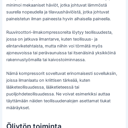
minimoi mekaaniset häviöt, jotka johtuvat lämmöstä
suurella nopeudella ja tilavuushäviöistä, jotka johtuvat
paineistetun ilman paineesta hyvin alhaisella paineella.
Ruuviroottori-ilmakompressoreita löytyy teollisuudesta,
jossa on jatkuva ilmantarve, kuten teollisuus- ja
elintarviketehtaista, mutta niihin voi törmätä myös
ajoneuvoissa tai perävaunuissa tai itsenäisinä yksikköinä
rakennustyömailla tai kaivostoiminnassa.
Nämä kompressorit soveltuvat erinomaisesti sovelluksiin,
joissa ilmanlaatu on kriittisen tärkeää, kuten
lääketeollisuudessa, lääketieteessä tai
puolijohdeteollisuudessa. Ne voivat esimerkiksi auttaa
täyttämään näiden teollisuudenalojen asettamat tiukat
määräykset.
Öljytön toiminta