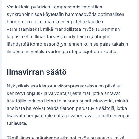
Vastakkain pyörivien kompressorielementtien
synkronoinnissa käytetään hammaspyöriä optimaalisen
harmonisen toiminnan ja energiatehokkuuden
varmistamiseksi, mikä mahdollistaa myös suuremman
kapasiteetin. Ilma- tai vesijäähdytteinen jäähdytin
jäähdyttää kompressoriöljyn, ennen kuin se palaa takaisin
ilmapuolen voitelua varten poistopaluujohdon kautta.
Ilmavirran säätö
Nykyaikaisissa kiertoruuvikompressoreissa on pitkälle
kehitetyt ohjaus- ja valvontajärjestelmät, jotka antavat
käyttäjille tarkkaa tietoa toiminnan suorituskyvystä, minkä
ansiosta he voivat tehdä tietoon perustuvia säätöjä, jotka
lisäävät energiatehokkuutta ja vähentävät samalla energian
tuhlausta.
Tämä järjestelmärakenne eliminoi myös pulsaation, mikä