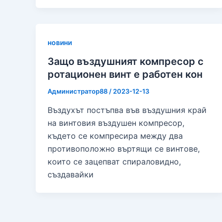
новини
Защо въздушният компресор с
ротационен винт е работен кон
Администратор88
/
2023-12-13
Въздухът постъпва във въздушния край
на винтовия въздушен компресор,
където се компресира между два
противоположно въртящи се винтове,
които се зацепват спираловидно,
създавайки