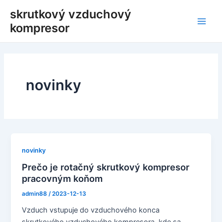
Preskočiť
skrutkový vzduchový
na
kompresor
Hlav
obsah
men
novinky
novinky
Prečo je rotačný skrutkový kompresor
pracovným koňom
admin88
/
2023-12-13
Vzduch vstupuje do vzduchového konca